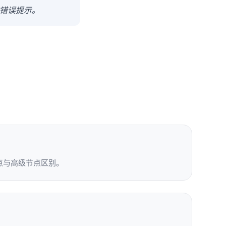
错误提示。
点与高级节点区别
。