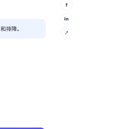
f
in
取和排障。
↗